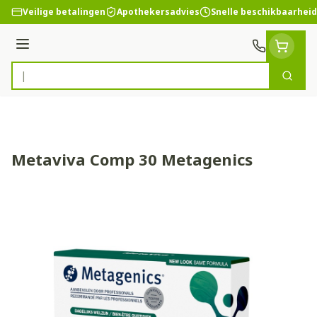
Ga naar de inhoud
Veilige betalingen
Apothekersadvies
Snelle beschikbaarheid
Menu
Zoek
Product, merk, categorie...
Metaviva Comp 30 Metagenics