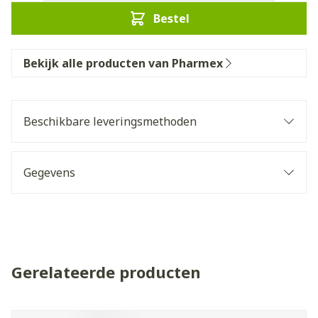
Bestel
Bekijk alle producten van Pharmex
Beschikbare leveringsmethoden
Gegevens
Gerelateerde producten
Navigeren door de elementen van de carrousel is mogelijk 
Druk om carrousel over te slaan
Druk op om naar carrouselnavigatie te gaan