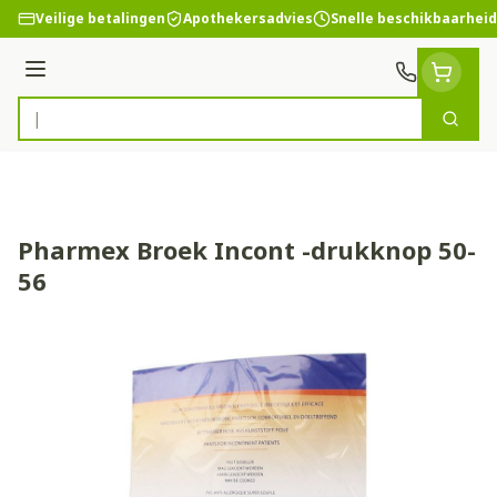
Ga naar de inhoud
Veilige betalingen
Apothekersadvies
Snelle beschikbaarheid
Menu
Zoek
Product, merk, categorie...
Pharmex Broek Incont -drukknop 50-
56