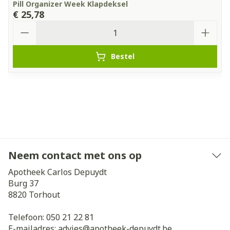
Pill Organizer Week Klapdeksel
€ 25,78
Aantal
Bestel
Neem contact met ons op
Apotheek Carlos Depuydt
Burg 37
8820
Torhout
Telefoon:
050 21 22 81
E-mailadres:
advies@
apotheek-depuydt.be