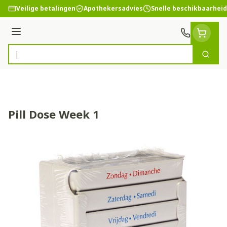
Ga naar de inhoud
Veilige betalingen
Apothekersadvies
Snelle beschikbaarheid
Menu
Zoek
Product, merk, categorie...
Pill Dose Week 1