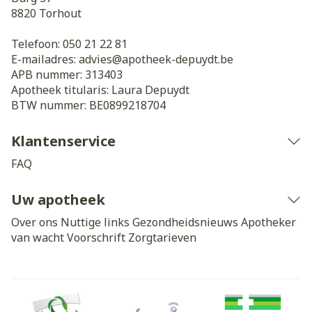
8820
Torhout
Telefoon:
050 21 22 81
E-mailadres:
advies@
apotheek-depuydt.be
APB nummer:
313403
Apotheek titularis:
Laura Depuydt
BTW nummer:
BE0899218704
Klantenservice
FAQ
Uw apotheek
Over ons
Nuttige links
Gezondheidsnieuws
Apotheker
van wacht
Voorschrift
Zorgtarieven