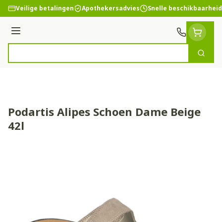
Ga naar de inhoud
Veilige betalingen
Apothekersadvies
Snelle beschikbaarheid
Menu
Zoek
Product, merk, categorie...
Podartis Alipes Schoen Dame Beige
42l