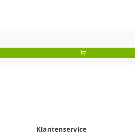
Klantenservice