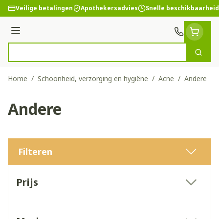
Ga naar de inhoud
Veilige betalingen
Apothekersadvies
Snelle beschikbaarheid
Menu
Zoek
Product, merk, categorie...
Home
/
Schoonheid, verzorging en hygiëne
/
Acne
/
Andere
Andere
Filteren
Doorgaan naar productlijst
Prijs
filter