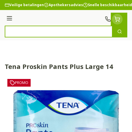
Ga naar de inhoud
Veilige betalingen
Apothekersadvies
Snelle beschikbaarheid
Menu
Zoek
Product, merk, categorie...
Tena Proskin Pants Plus Large 14
PROMO