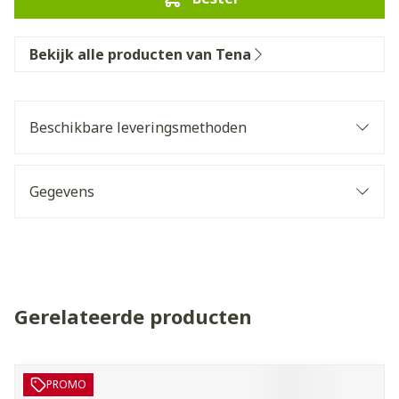
Bekijk alle producten van Tena
Beschikbare leveringsmethoden
Gegevens
Gerelateerde producten
Navigeren door de elementen van de carrousel is mogelijk 
Druk om carrousel over te slaan
Druk op om naar carrouselnavigatie te gaan
PROMO