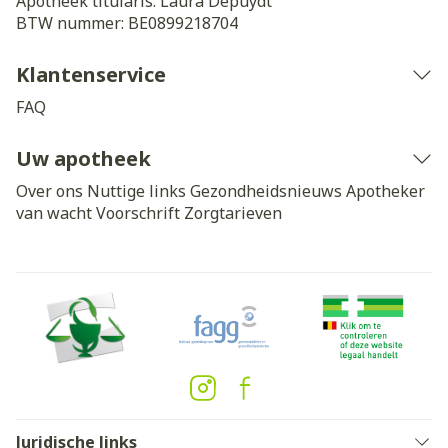
Apotheek titularis:
Laura Depuydt
BTW nummer:
BE0899218704
Klantenservice
FAQ
Uw apotheek
Over ons
Nuttige links
Gezondheidsnieuws
Apotheker
van wacht
Voorschrift
Zorgtarieven
Juridische links