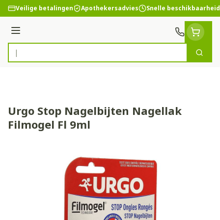
Ga naar de inhoud
Veilige betalingen
Apothekersadvies
Snelle beschikbaarheid
Menu
Zoek
Product, merk, categorie...
Urgo Stop Nagelbijten Nagellak
Filmogel Fl 9ml