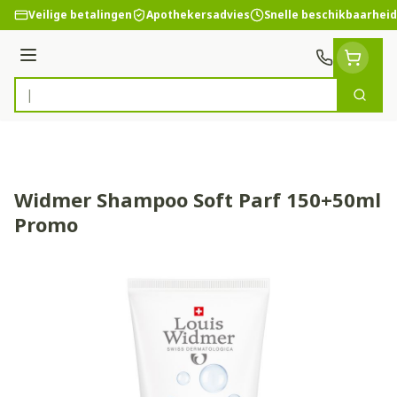
Ga naar de inhoud
Veilige betalingen
Apothekersadvies
Snelle beschikbaarheid
Menu
Zoek
Product, merk, categorie...
Widmer Shampoo Soft Parf 150+50ml
Promo