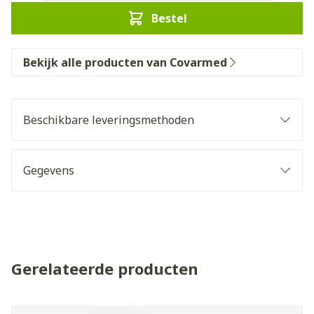
Bestel
Bekijk alle producten van Covarmed
Beschikbare leveringsmethoden
Gegevens
Gerelateerde producten
Navigeren door de elementen van de carrousel is mogelijk 
Druk om carrousel over te slaan
Druk op om naar carrouselnavigatie te gaan