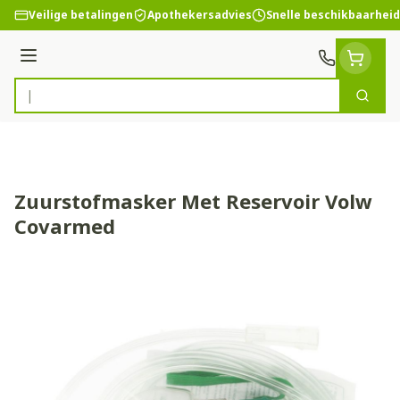
Ga naar de inhoud
Veilige betalingen
Apothekersadvies
Snelle beschikbaarheid
Menu
Zoek
Product, merk, categorie...
Zuurstofmasker Met Reservoir Volw
Covarmed