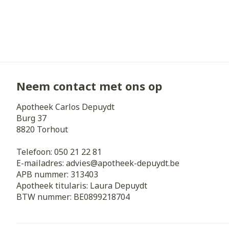
Zuurstof
Eelt
Eksteroog - li
Ademhalingss
Toon meer
Spieren en g
Neem contact met ons op
Specifiek vo
Naalden en s
Apotheek Carlos Depuydt
Lichaamsverzo
Burg 37
Infecties
Spuiten
Deodorant
8820
Torhout
Oplossing voor
Gezichtsverzo
Telefoon:
050 21 22 81
Naalden
Luizen
E-mailadres:
advies@
apotheek-depuydt.be
APB nummer:
313403
Naalden voor 
Apotheek titularis:
Laura Depuydt
- pennaalden
Diagnostica
BTW nummer:
BE0899218704
Toon meer