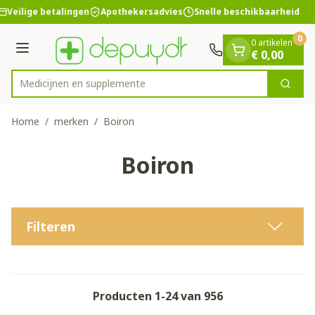
Dia 1 van 1
Ga naar de inhoud
Veilige betalingen
Apothekersadvies
Snelle beschikbaarheid
0
0 artikelen
Menu
€ 0,00
Medici
Zoek
Product, merk, categorie...
Home
/
merken
/
Boiron
Boiron
Filteren
Producten
1
-
24
van
956