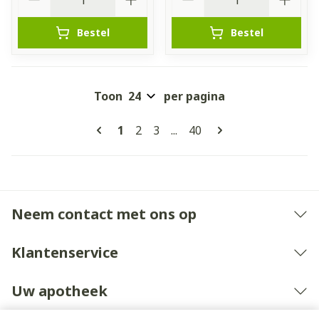
Bestel
Bestel
Toon
per pagina
Pagina's
U lees momenteel pagina
Pagina
Pagina
Pagina
1
2
3
...
40
Neem contact met ons op
Klantenservice
Uw apotheek