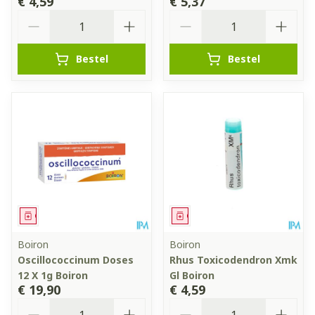
€ 4,59
€ 5,37
Aantal
Aantal
Bestel
Bestel
Geneesmiddel
Geneesmiddel
Boiron
Boiron
Oscillococcinum Doses
Rhus Toxicodendron Xmk
12 X 1g Boiron
Gl Boiron
€ 19,90
€ 4,59
Aantal
Aantal