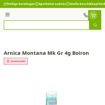
Ga naar de inhoud
Veilige betalingen
Apothekersadvies
Snelle beschikbaarheid
Menu
Zoek
Product, merk, categorie...
Arnica Montana Mk Gr 4g Boiron
Geneesmiddel