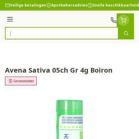
Ga naar de inhoud
Veilige betalingen
Apothekersadvies
Snelle beschikbaarheid
Menu
Zoek
Product, merk, categorie...
Avena Sativa 05ch Gr 4g Boiron
Geneesmiddel