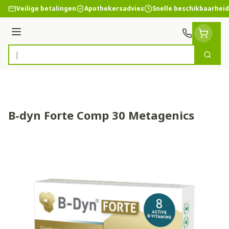
Ga naar de inhoud
Veilige betalingen
Apothekersadvies
Snelle beschikbaarheid
Menu
Zoek
Product, merk, categorie...
B-dyn Forte Comp 30 Metagenics