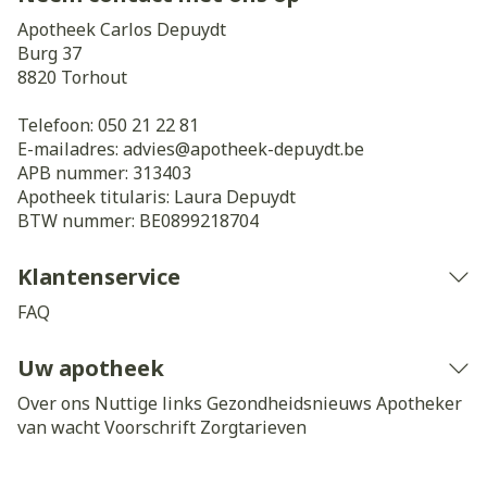
Apotheek Carlos Depuydt
Burg 37
8820
Torhout
Telefoon:
050 21 22 81
E-mailadres:
advies@
apotheek-depuydt.be
APB nummer:
313403
Apotheek titularis:
Laura Depuydt
BTW nummer:
BE0899218704
Klantenservice
FAQ
Uw apotheek
Over ons
Nuttige links
Gezondheidsnieuws
Apotheker
van wacht
Voorschrift
Zorgtarieven