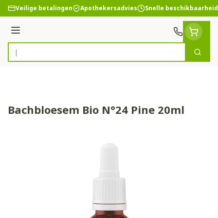
Ga naar de inhoud
Veilige betalingen
Apothekersadvies
Snelle beschikbaarheid
Menu
Zoek
Product, merk, categorie...
Bachbloesem Bio N°24 Pine 20ml