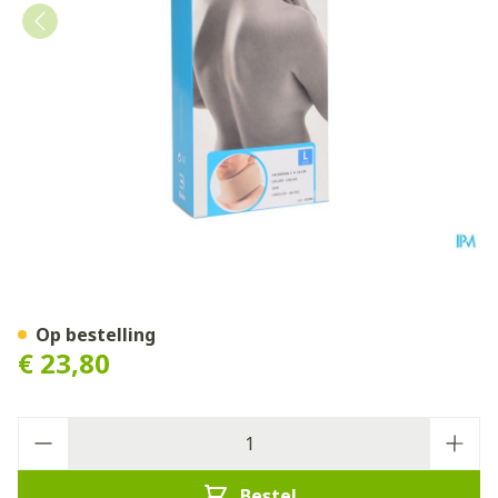
Bota Halskraag Mod C H 10c
Op bestelling
€ 23,80
Aantal
Bestel