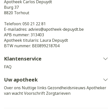
Apotheek Carlos Depuydt
Burg 37
8820
Torhout
Telefoon:
050 21 22 81
E-mailadres:
advies@
apotheek-depuydt.be
APB nummer:
313403
Apotheek titularis:
Laura Depuydt
BTW nummer:
BE0899218704
Klantenservice
FAQ
Uw apotheek
Over ons
Nuttige links
Gezondheidsnieuws
Apotheker
van wacht
Voorschrift
Zorgtarieven