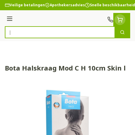
Ga naar de inhoud
Veilige betalingen
Apothekersadvies
Snelle beschikbaarheid
Menu
Zoek
Product, merk, categorie...
Bota Halskraag Mod C H 10cm Skin l