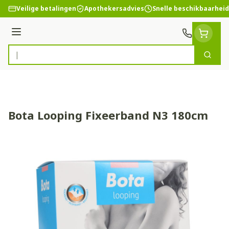
Ga naar de inhoud
Veilige betalingen
Apothekersadvies
Snelle beschikbaarheid
Menu
Zoek
Product, merk, categorie...
Bota Looping Fixeerband N3 180cm