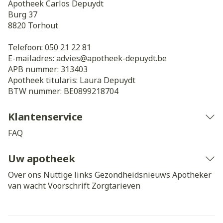
Apotheek Carlos Depuydt
Burg 37
8820
Torhout
Telefoon:
050 21 22 81
E-mailadres:
advies@
apotheek-depuydt.be
APB nummer:
313403
Apotheek titularis:
Laura Depuydt
BTW nummer:
BE0899218704
Klantenservice
FAQ
Uw apotheek
Over ons
Nuttige links
Gezondheidsnieuws
Apotheker
van wacht
Voorschrift
Zorgtarieven