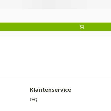
Klantenservice
FAQ