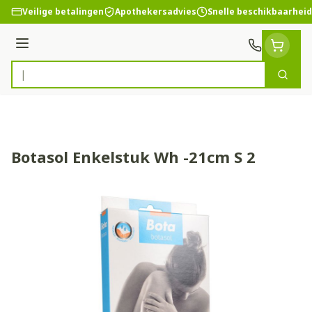
Ga naar de inhoud
Veilige betalingen
Apothekersadvies
Snelle beschikbaarheid
Menu
Zoek
Product, merk, categorie...
Botasol Enkelstuk Wh -21cm S 2