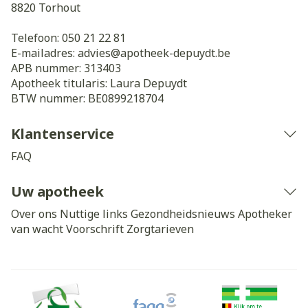
8820
Torhout
Telefoon:
050 21 22 81
E-mailadres:
advies@
apotheek-depuydt.be
APB nummer:
313403
Apotheek titularis:
Laura Depuydt
BTW nummer:
BE0899218704
Klantenservice
FAQ
Uw apotheek
Over ons
Nuttige links
Gezondheidsnieuws
Apotheker
van wacht
Voorschrift
Zorgtarieven