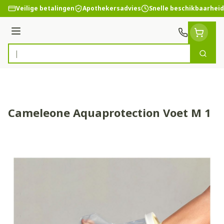
Ga naar de inhoud
Veilige betalingen
Apothekersadvies
Snelle beschikbaarheid
Menu
Zoek
Product, merk, categorie...
Cameleone Aquaprotection Voet M 1