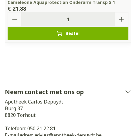
Cameleone Aquaprotection Onderarm Transp S 1
€ 21,88
Aantal
Bestel
Neem contact met ons op
Apotheek Carlos Depuydt
Burg 37
8820
Torhout
Telefoon:
050 21 22 81
E-mailadres:
advies@
apotheek-depuydt.be