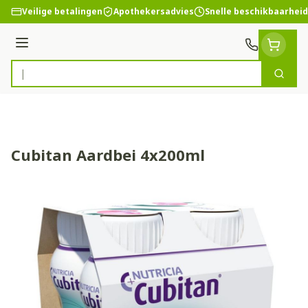
Ga naar de inhoud
Veilige betalingen
Apothekersadvies
Snelle beschikbaarheid
Menu
Zoek
Product, merk, categorie...
Cubitan Aardbei 4x200ml