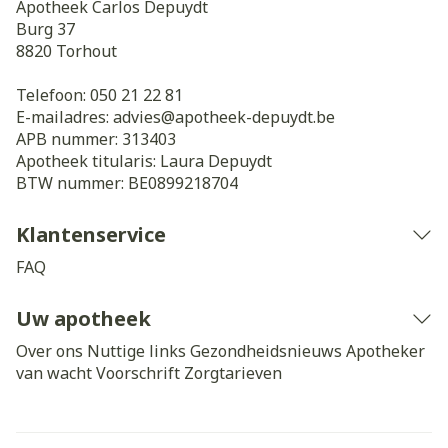
Apotheek Carlos Depuydt
Burg 37
8820
Torhout
Telefoon:
050 21 22 81
E-mailadres:
advies@
apotheek-depuydt.be
APB nummer:
313403
Apotheek titularis:
Laura Depuydt
BTW nummer:
BE0899218704
Klantenservice
FAQ
Uw apotheek
Over ons
Nuttige links
Gezondheidsnieuws
Apotheker
van wacht
Voorschrift
Zorgtarieven