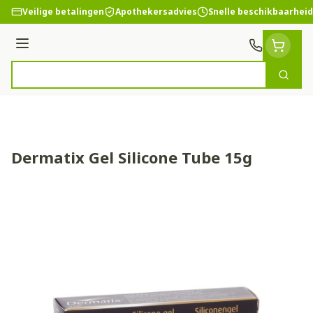
Ga naar de inhoud
Veilige betalingen
Apothekersadvies
Snelle beschikbaarheid
Menu
Zoek
Product, merk, categorie...
Dermatix Gel Silicone Tube 15g