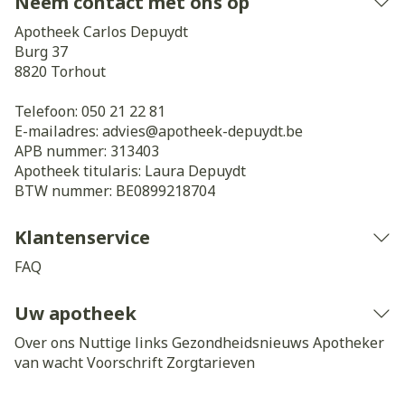
Neem contact met ons op
Apotheek Carlos Depuydt
Burg 37
8820
Torhout
Telefoon:
050 21 22 81
E-mailadres:
advies@
apotheek-depuydt.be
APB nummer:
313403
Apotheek titularis:
Laura Depuydt
BTW nummer:
BE0899218704
Klantenservice
FAQ
Uw apotheek
Over ons
Nuttige links
Gezondheidsnieuws
Apotheker
van wacht
Voorschrift
Zorgtarieven