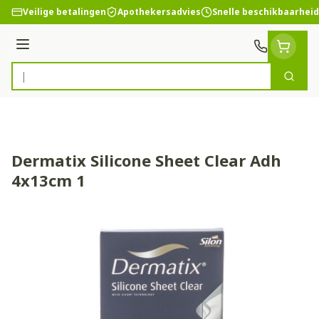
Ga naar de inhoud
Veilige betalingen
Apothekersadvies
Snelle beschikbaarheid
Menu
Zoek
Product, merk, categorie...
Dermatix Silicone Sheet Clear Adh
4x13cm 1