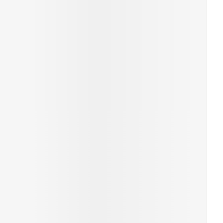
erende
Parfums en
geurproducten
CBD