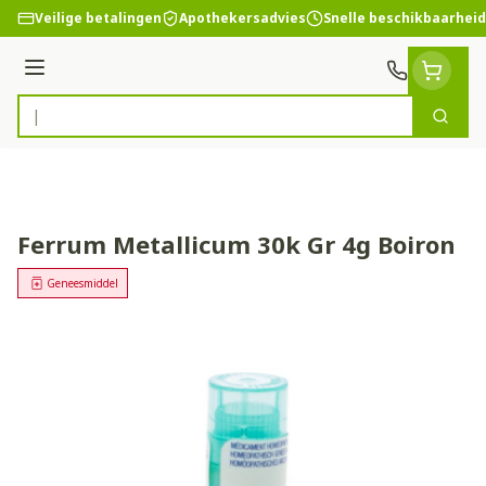
Ga naar de inhoud
Veilige betalingen
Apothekersadvies
Snelle beschikbaarheid
Menu
Zoek
Product, merk, categorie...
Ferrum Metallicum 30k Gr 4g Boiron
Geneesmiddel