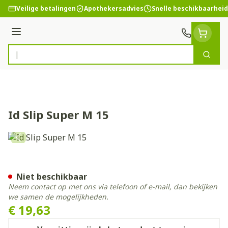
Ga naar de inhoud
Veilige betalingen
Apothekersadvies
Snelle beschikbaarheid
Menu
Zoek
Product, merk, categorie...
Id Slip Super M 15
Id Slip Super M 15
Niet beschikbaar
Neem contact op met ons via telefoon of e-mail, dan bekijken
we samen de mogelijkheden.
€ 19,63