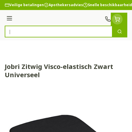
Ga naar de inhoud
Veilige betalingen
Apothekersadvies
Snelle beschikbaarheid
Menu
Zoek
Product, merk, categorie...
Jobri Zitwig Visco-elastisch Zwart
Universeel