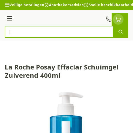
Ga naar de inhoud
Veilige betalingen
Apothekersadvies
Snelle beschikbaarheid
Menu
Zoek
Product, merk, categorie...
La Roche Posay Effaclar Schuimgel
Zuiverend 400ml