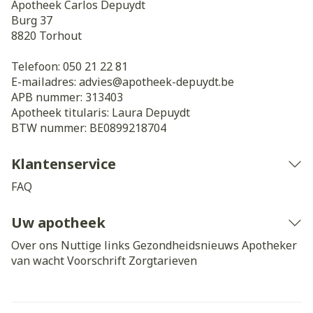
Apotheek Carlos Depuydt
Burg 37
8820
Torhout
Telefoon:
050 21 22 81
E-mailadres:
advies@
apotheek-depuydt.be
APB nummer:
313403
Apotheek titularis:
Laura Depuydt
BTW nummer:
BE0899218704
Klantenservice
FAQ
Uw apotheek
Over ons
Nuttige links
Gezondheidsnieuws
Apotheker
van wacht
Voorschrift
Zorgtarieven