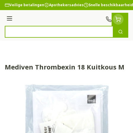
Ga naar de inhoud
Veilige betalingen
Apothekersadvies
Snelle beschikbaarheid
Menu
Zoek
Product, merk, categorie...
Mediven Thrombexin 18 Kuitkous M