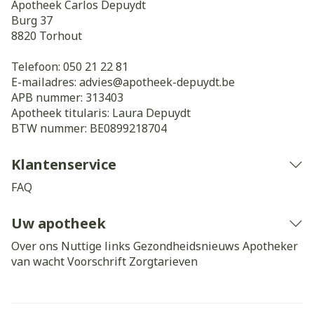
Apotheek Carlos Depuydt
Burg 37
8820
Torhout
Telefoon:
050 21 22 81
E-mailadres:
advies@
apotheek-depuydt.be
APB nummer:
313403
Apotheek titularis:
Laura Depuydt
BTW nummer:
BE0899218704
Klantenservice
FAQ
Uw apotheek
Over ons
Nuttige links
Gezondheidsnieuws
Apotheker
van wacht
Voorschrift
Zorgtarieven