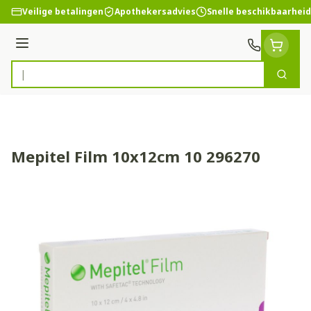
Ga naar de inhoud
Veilige betalingen
Apothekersadvies
Snelle beschikbaarheid
Menu
Zoek
Product, merk, categorie...
Mepitel Film 10x12cm 10 296270