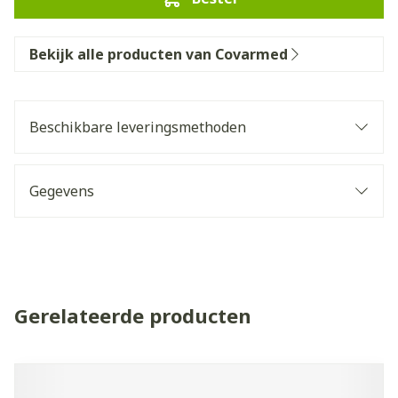
Bekijk alle producten van Covarmed
Beschikbare leveringsmethoden
Gegevens
Gerelateerde producten
Navigeren door de elementen van de carrousel is mogelijk 
Druk om carrousel over te slaan
Druk op om naar carrouselnavigatie te gaan