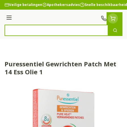
Ga naar de inhoud
Veilige betalingen
Apothekersadvies
Snelle beschikbaarheid
Menu
Zoek
Product, merk, categorie...
Puressentiel Gewrichten Patch Met
14 Ess Olie 1