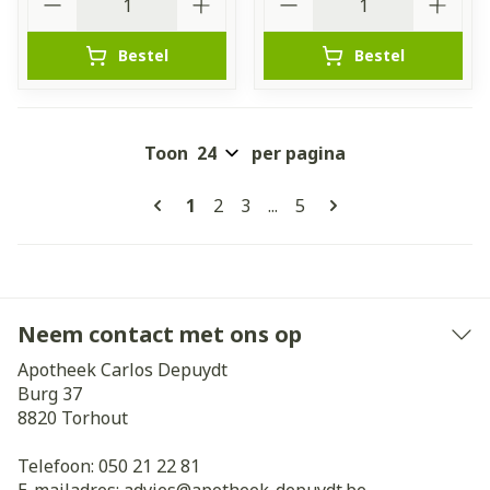
Bestel
Bestel
Toon
per pagina
Pagina's
U lees momenteel pagina
Pagina
Pagina
Pagina
1
2
3
...
5
Neem contact met ons op
Apotheek Carlos Depuydt
Burg 37
8820
Torhout
Telefoon:
050 21 22 81