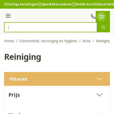
Ga naar de inhoud
Veilige betalingen
Apothekersadvies
Snelle beschikbaarheid
Menu
Zoek
Product, merk, categorie...
Home
/
Schoonheid, verzorging en hygiëne
/
Acne
/
Reiniging
Reiniging
Filteren
Doorgaan naar productlijst
Prijs
filter