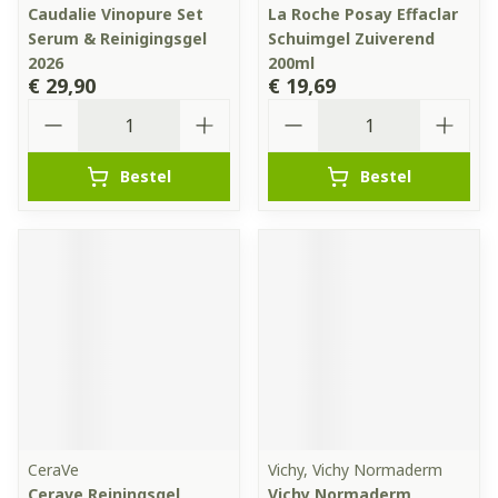
Caudalie Vinopure Set
La Roche Posay Effaclar
Serum & Reinigingsgel
Schuimgel Zuiverend
2026
200ml
€ 29,90
€ 19,69
Aantal
Aantal
Bestel
Bestel
CeraVe
Vichy, Vichy Normaderm
Cerave Reiningsgel
Vichy Normaderm