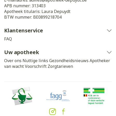
E-mailadres:
advies@
apotheek-depuydt.be
APB nummer:
313403
Apotheek titularis:
Laura Depuydt
BTW nummer:
BE0899218704
Klantenservice
FAQ
Uw apotheek
Over ons
Nuttige links
Gezondheidsnieuws
Apotheker
van wacht
Voorschrift
Zorgtarieven