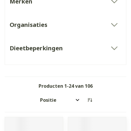
Merken
filter
Organisaties
filter
Dieetbeperkingen
filter
Producten
1
-
24
van
106
Sorteer op: