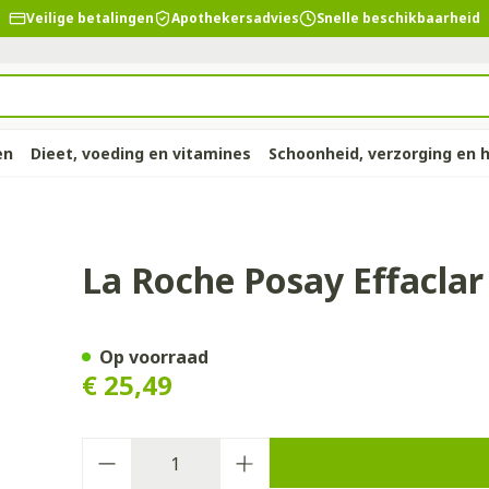
Veilige betalingen
Apothekersadvies
Snelle beschikbaarheid
en
Dieet, voeding en vitamines
Schoonheid, verzorging en 
d
p
ie
llen
elsel
Lichaamsverzorging
Voeding
Baby
Prostaat
Bachbloesem
Kousen, panty's en
Dierenvoeding
Hoest
Lippen
Vitamines
Kinderen
Menopauz
Oliën
Lingerie
Suppleme
Pijn en koo
cellaire Water 400ml
La Roche Posay Effaclar
sokken
supplemen
warren
nger
lingerie
n
sectenbeten
Bad en douche
Thee, Kruidenthee
Fopspenen en accessoires
Hond
Droge hoest
Voedend
Luizen
BH's
baby - kind
d, verzorging en hygiëne categorie
Kousen
Vitamine A
Snurken
Spieren en
ar en
r
ën
 en
Deodorant
Babyvoeding
Luiers
Kat
Diepzittende slijmhoest
Koortsblaz
Tanden
Zwangersch
Op voorraad
Panty's
Antioxydant
€ 25,49
rging
binaties
pincet
Zeer droge, geïrriteerde
Sportvoeding
Tandjes
Andere dieren
Combinatie droge hoest en
Verzorging
eding en vitamines categorie
Sokken
Aminozure
 & gel
huid en huidproblemen
slijmhoest
s
Specifieke voeding
Voeding - melk
Vitamines 
Pillendozen
Batterijen
Calcium
en
Ontharen en epileren
Massagebalsem en
supplemen
Aantal
Toon meer
Toon meer
inhalatie
ten
Kruidenthee
Kat
Licht- en
Duiven en 
chap en kinderen categorie
Toon meer
Toon meer
Toon meer