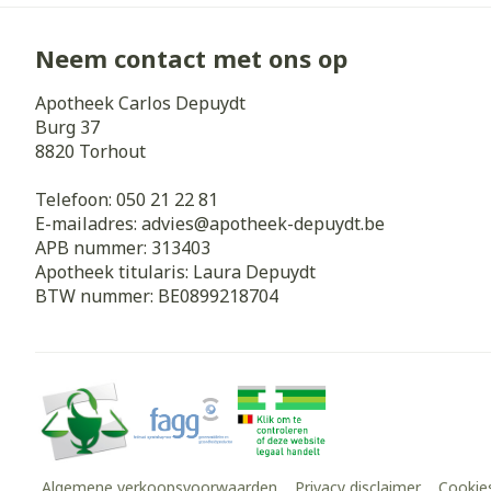
Neem contact met ons op
Apotheek Carlos Depuydt
Burg 37
8820
Torhout
Telefoon:
050 21 22 81
E-mailadres:
advies@
apotheek-depuydt.be
APB nummer:
313403
Apotheek titularis:
Laura Depuydt
BTW nummer:
BE0899218704
Algemene verkoopsvoorwaarden
Privacy disclaimer
Cookie