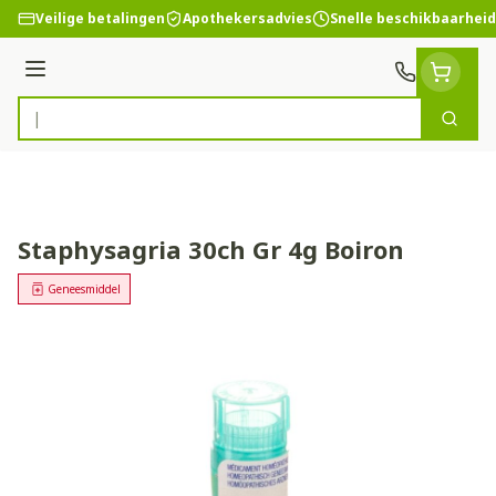
Ga naar de inhoud
Veilige betalingen
Apothekersadvies
Snelle beschikbaarheid
Menu
Zoek
Product, merk, categorie...
Staphysagria 30ch Gr 4g Boiron
Geneesmiddel