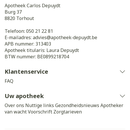
Apotheek Carlos Depuydt
Burg 37
8820
Torhout
Telefoon:
050 21 22 81
E-mailadres:
advies@
apotheek-depuydt.be
APB nummer:
313403
Apotheek titularis:
Laura Depuydt
BTW nummer:
BE0899218704
Klantenservice
FAQ
Uw apotheek
Over ons
Nuttige links
Gezondheidsnieuws
Apotheker
van wacht
Voorschrift
Zorgtarieven