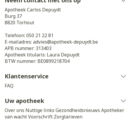
Neem contact met ons op
Apotheek Carlos Depuydt
Burg 37
8820
Torhout
Telefoon:
050 21 22 81
E-mailadres:
advies@
apotheek-depuydt.be
APB nummer:
313403
Apotheek titularis:
Laura Depuydt
BTW nummer:
BE0899218704
Klantenservice
FAQ
Uw apotheek
Over ons
Nuttige links
Gezondheidsnieuws
Apotheker
van wacht
Voorschrift
Zorgtarieven