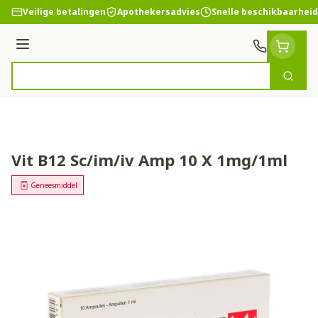
Ga naar de inhoud
Veilige betalingen
Apothekersadvies
Snelle beschikbaarheid
Menu
Zoek
Product, merk, categorie...
Vit B12 Sc/im/iv Amp 10 X 1mg/1ml
Geneesmiddel