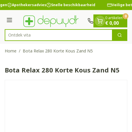
Dia 1 van 1
Ga naar de inhoud
ngen
Apothekersadvies
Snelle beschikbaarheid
Veilige be
0
0 artikelen
Menu
€ 0,00
Ontd
Zoek
Product, merk, categorie...
Home
/
Bota Relax 280 Korte Kous Zand N5
Bota Relax 280 Korte Kous Zand N5