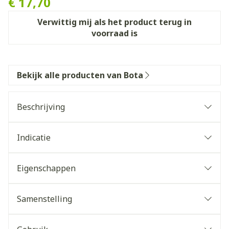
€ 17,70
Verwittig mij als het product terug in
voorraad is
Bekijk alle producten van Bota
Beschrijving
Indicatie
Eigenschappen
Relax 280 vermindert het risico op thrombose bij
lange afstandsreizen
Samenstelling
STEUNKOUSEN zijn geen ADERSPATKOUSEN.
Ze benaderen sterk een FIJNE STADSKOUS.