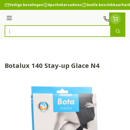
Ga naar de inhoud
Veilige betalingen
Apothekersadvies
Snelle beschikbaarheid
Menu
Zoek
Product, merk, categorie...
Botalux 140 Stay-up Glace N4