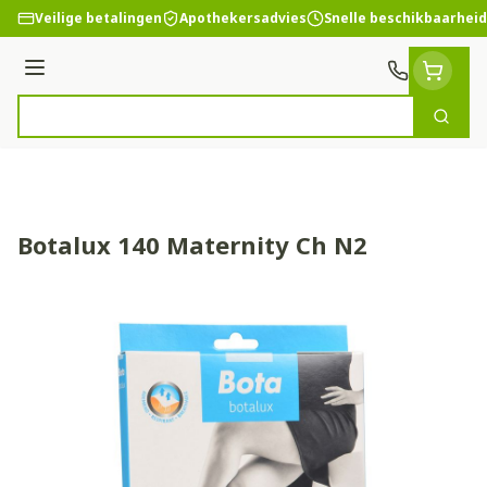
Ga naar de inhoud
Veilige betalingen
Apothekersadvies
Snelle beschikbaarheid
Menu
Zoek
Product, merk, categorie...
Botalux 140 Maternity Ch N2