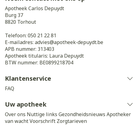
Apotheek Carlos Depuydt
Burg 37
8820
Torhout
Telefoon:
050 21 22 81
E-mailadres:
advies@
apotheek-depuydt.be
APB nummer:
313403
Apotheek titularis:
Laura Depuydt
BTW nummer:
BE0899218704
Klantenservice
FAQ
Uw apotheek
Over ons
Nuttige links
Gezondheidsnieuws
Apotheker
van wacht
Voorschrift
Zorgtarieven