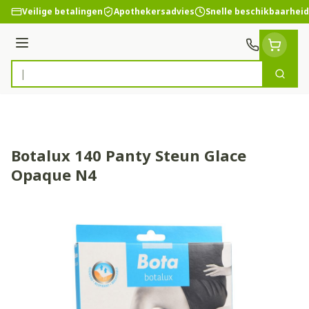
Ga naar de inhoud
Veilige betalingen
Apothekersadvies
Snelle beschikbaarheid
Menu
Zoek
Product, merk, categorie...
Botalux 140 Panty Steun Glace
Opaque N4