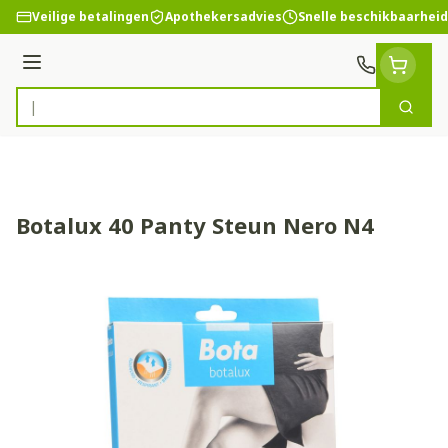
Ga naar de inhoud
Veilige betalingen
Apothekersadvies
Snelle beschikbaarheid
Menu
Zoek
Product, merk, categorie...
Botalux 40 Panty Steun Nero N4