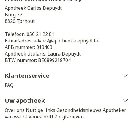
Apotheek Carlos Depuydt
Burg 37
8820
Torhout
Telefoon:
050 21 22 81
E-mailadres:
advies@
apotheek-depuydt.be
APB nummer:
313403
Apotheek titularis:
Laura Depuydt
BTW nummer:
BE0899218704
Klantenservice
FAQ
Uw apotheek
Over ons
Nuttige links
Gezondheidsnieuws
Apotheker
van wacht
Voorschrift
Zorgtarieven