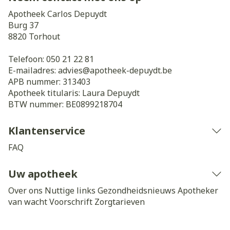
Apotheek Carlos Depuydt
Burg 37
8820
Torhout
Telefoon:
050 21 22 81
E-mailadres:
advies@
apotheek-depuydt.be
APB nummer:
313403
Apotheek titularis:
Laura Depuydt
BTW nummer:
BE0899218704
Klantenservice
FAQ
Uw apotheek
Over ons
Nuttige links
Gezondheidsnieuws
Apotheker
van wacht
Voorschrift
Zorgtarieven