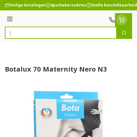
Ga naar de inhoud
Veilige betalingen
Apothekersadvies
Snelle beschikbaarheid
Menu
Zoek
Product, merk, categorie...
Botalux 70 Maternity Nero N3