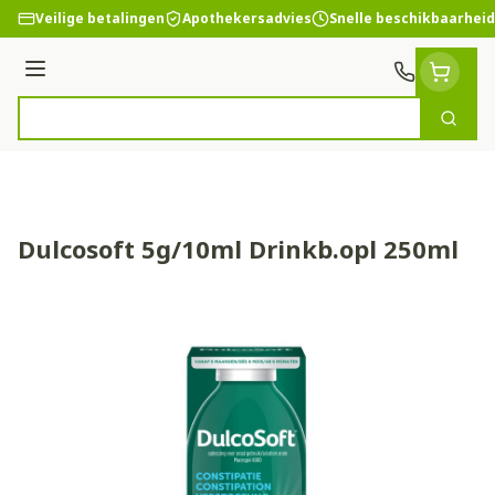
Ga naar de inhoud
Veilige betalingen
Apothekersadvies
Snelle beschikbaarheid
Menu
Zoek
Product, merk, categorie...
Dulcosoft 5g/10ml Drinkb.opl 250ml