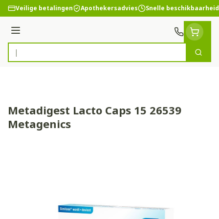
Ga naar de inhoud
Veilige betalingen
Apothekersadvies
Snelle beschikbaarheid
Menu
Zoek
Product, merk, categorie...
Metadigest Lacto Caps 15 26539
Metagenics