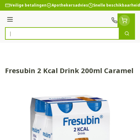
Ga naar de inhoud
Veilige betalingen
Apothekersadvies
Snelle beschikbaarheid
Menu
Zoek
Product, merk, categorie...
Fresubin 2 Kcal Drink 200ml Caramel