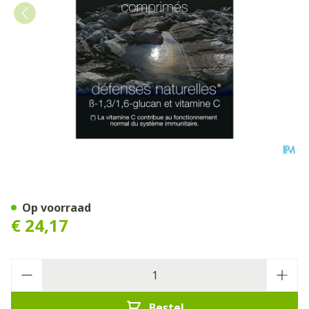
Imunixx 100 Tabl 30x 320m
Op voorraad
€ 24,17
Aantal
Bestel