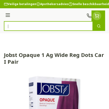
Ga naar de inhoud
Veilige betalingen
Apothekersadvies
Snelle beschikbaarheid
Menu
Zoek
Product, merk, categorie...
Jobst Opaque 1 Ag Wide Reg Dots Car
I Pair