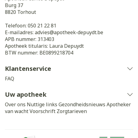
Burg 37
8820
Torhout
Telefoon:
050 21 22 81
E-mailadres:
advies@
apotheek-depuydt.be
APB nummer:
313403
Apotheek titularis:
Laura Depuydt
BTW nummer:
BE0899218704
Klantenservice
FAQ
Uw apotheek
Over ons
Nuttige links
Gezondheidsnieuws
Apotheker
van wacht
Voorschrift
Zorgtarieven