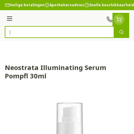
Ga naar de inhoud
Veilige betalingen
Apothekersadvies
Snelle beschikbaarheid
Menu
Zoek
Product, merk, categorie...
Neostrata Illuminating Serum
Pompfl 30ml