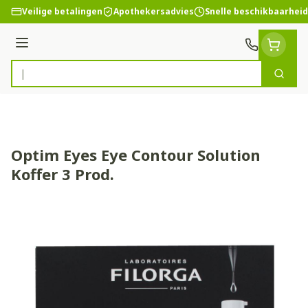
Ga naar de inhoud
Veilige betalingen
Apothekersadvies
Snelle beschikbaarheid
Menu
Zoek
Product, merk, categorie...
Optim Eyes Eye Contour Solution
Koffer 3 Prod.